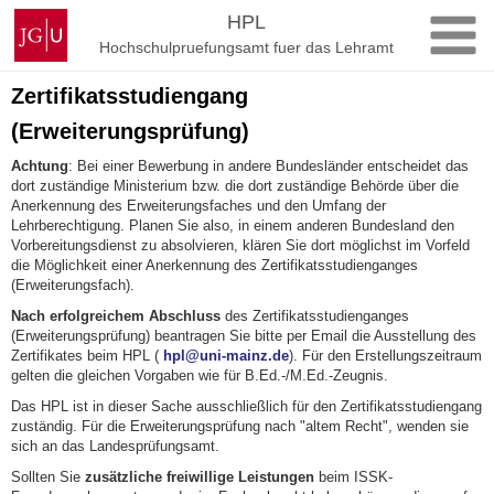
Zum
Johannes
HPL
Inhalt
Gutenberg-
Hochschulpruefungsamt fuer das Lehramt
springen
Universität
Mainz
Zertifikatsstudiengang
(Erweiterungsprüfung)
Achtung
: Bei einer Bewerbung in andere Bundesländer entscheidet das
dort zuständige Ministerium bzw. die dort zuständige Behörde über die
Anerkennung des Erweiterungsfaches und den Umfang der
Lehrberechtigung. Planen Sie also, in einem anderen Bundesland den
Vorbereitungsdienst zu absolvieren, klären Sie dort möglichst im Vorfeld
die Möglichkeit einer Anerkennung des Zertifikatsstudienganges
(Erweiterungsfach).
Nach erfolgreichem Abschluss
des Zertifikatsstudienganges
(Erweiterungsprüfung) beantragen Sie bitte per Email die Ausstellung des
Zertifikates beim HPL (
hpl@uni-mainz.de
). Für den Erstellungszeitraum
gelten die gleichen Vorgaben wie für B.Ed.-/M.Ed.-Zeugnis.
Das HPL ist in dieser Sache ausschließlich für den Zertifikatsstudiengang
zuständig. Für die Erweiterungsprüfung nach "altem Recht", wenden sie
sich an das Landesprüfungsamt.
Sollten Sie
zusätzliche freiwillige Leistungen
beim ISSK-