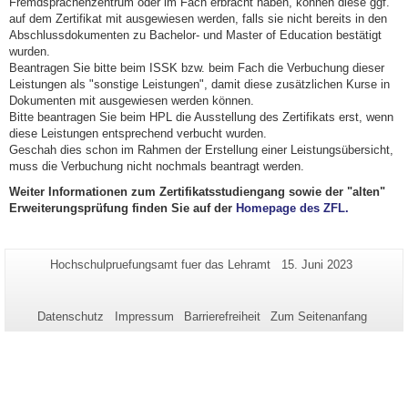
Fremdsprachenzentrum oder im Fach erbracht haben, können diese ggf.
auf dem Zertifikat mit ausgewiesen werden, falls sie nicht bereits in den
Abschlussdokumenten zu Bachelor- und Master of Education bestätigt
wurden.
Beantragen Sie bitte beim ISSK bzw. beim Fach die Verbuchung dieser
Leistungen als "sonstige Leistungen", damit diese zusätzlichen Kurse in
Dokumenten mit ausgewiesen werden können.
Bitte beantragen Sie beim HPL die Ausstellung des Zertifikats erst, wenn
diese Leistungen entsprechend verbucht wurden.
Geschah dies schon im Rahmen der Erstellung einer Leistungsübersicht,
muss die Verbuchung nicht nochmals beantragt werden.
Weiter Informationen zum Zertifikatsstudiengang sowie der "alten"
Erweiterungsprüfung finden Sie auf der
Homepage des ZFL
.
Zusätzliche
Seiten-
Letzte
Hochschulpruefungsamt fuer das Lehramt
15. Juni 2023
Name:
Aktualisierung:
Informationen
zu
Datenschutz
Impressum
Barrierefreiheit
Zum Seitenanfang
dieser
Seite