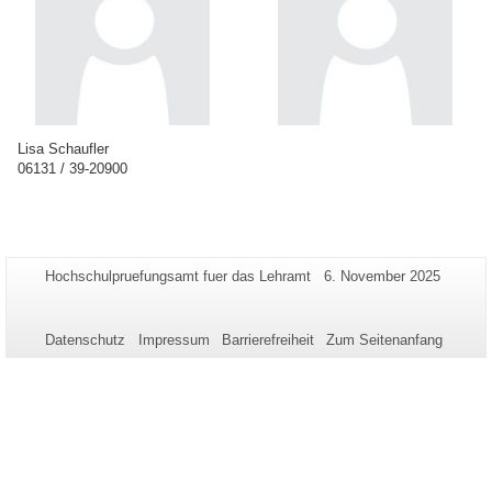
Lisa Schaufler
06131 / 39-20900
Zusätzliche
Seiten-
Letzte
Hochschulpruefungsamt fuer das Lehramt
6. November 2025
Name:
Aktualisierung:
Informationen
zu
Datenschutz
Impressum
Barrierefreiheit
Zum Seitenanfang
dieser
Seite