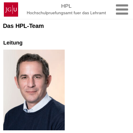
Zum
Johannes
HPL
Inhalt
Gutenberg-
Hochschulpruefungsamt fuer das Lehramt
springen
Universität
Mainz
Das HPL-Team
Leitung